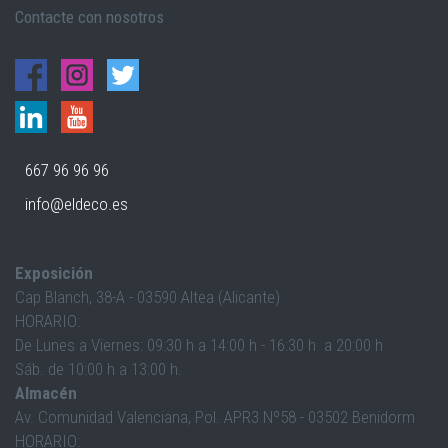
Contacte con nosotros
667 96 96 96
info@eldeco.es
Exposición
Cap Blanch, 38-A - 03590 Altea (Alicante)
HORARIO:
De Lunes a Viernes: 09:30 h a 14:00 h - 16:30 h a 20:00 h
Sáb. de 10:00 h a 13:00 h.
Almacén
Av. Comunidad Valenciana, Pol. APR3 Nº58 - 03502 Benidorm
HORARIO: