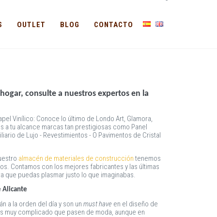
-
S
OUTLET
BLOG
CONTACTO
hogar, consulte a nuestros expertos en la
el Vinílico: Conoce lo último de Londo Art, Glamora,
mos a tu alcance marcas tan prestigiosas como Panel
liario de Lujo - Revestimientos - O Pavimentos de Cristal
nuestro
almacén de materiales de construcción
tenemos
os. Contamos con los mejores fabricantes y las últimas
a que puedas plasmar justo lo que imaginabas.
e Alicante
án a la orden del día y son un
must have
en el diseño de
e es muy complicado que pasen de moda, aunque en