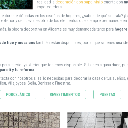
realidad la
decoración con papel vinilo
cuenta con
mu
imperecedera.
te durante décadas en los diseños de hogares, ¿sabes de qué se trata? ¡L
ra exterior y de nuevo, es otro de los elementos que siempre permanece en
arás, la piedra decorativa en Alicante es muy demandada tanto para
hogares
odo tipo y mosaicos
también están disponibles, por lo que si tienes una id
ara interior y exterior que tenemos disponible. Si tienes alguna duda, po
para ti y tu reforma
.
ontacta con nosotros si así lo necesitas para decorar la casa de tus sueños
leu, Villajoyosa, Sella, Benissa o Finestrat.
PORCELÁNICO
REVESTIMIENTOS
PUERTAS