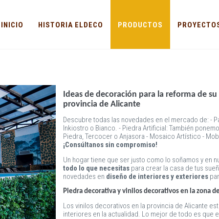
INICIO
HISTORIA ELDECO
PRODUCTOS
PROYECTO
Ideas de decoración para la reforma de su 
provincia de Alicante
Descubre todas las novedades en el mercado de: - Pap
Inkiostro o Bianco. - Piedra Artificial: También pone
Piedra, Tercocer o Anjasora - Mosaico Artístico - Mobi
¡Consúltanos sin compromiso!
Un hogar tiene que ser justo como lo soñamos y en 
todo lo que necesitas
para crear la casa de tus sueñ
novedades en
diseño de
interiores y exteriores
par
Piedra decorativa y vinilos decorativos en la zona d
Los vinilos decorativos en la provincia de Alicante est
interiores en la actualidad. Lo mejor de todo es qu