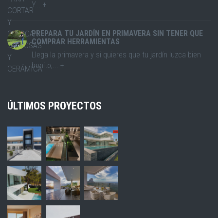
Y... +
PREPARA TU JARDÍN EN PRIMAVERA SIN TENER QUE
COMPRAR HERRAMIENTAS
Llega la primavera y si quieres que tu jardín luzca bien
bonito,... +
ÚLTIMOS PROYECTOS