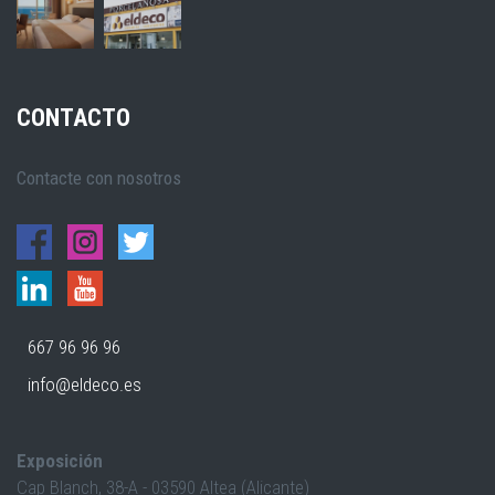
CONTACTO
Contacte con nosotros
667 96 96 96
info@eldeco.es
Exposición
Cap Blanch, 38-A - 03590 Altea (Alicante)