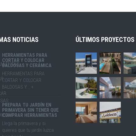
MAS NOTICIAS
ÚLTIMOS PROYECTOS
HERRAMIENTAS PARA
CORTAR Y COLOCAR
BALDOSAS Y CERÁMICA
HERRAMIENTAS PARA
CORTAR Y COLOCAR
BALDOSAS Y... +
PREPARA TU JARDÍN EN
PRIMAVERA SIN TENER QUE
COMPRAR HERRAMIENTAS
Llega la primavera y si
quieres que tu jardín luzca