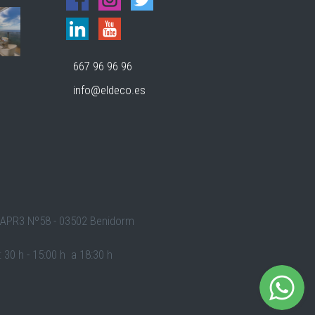
667 96 96 96
info@eldeco.es
. APR3 Nº58 - 03502 Benidorm
 30 h - 15:00 h a 18:30 h