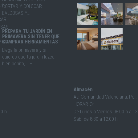
CORTAR Y COLOCAR
BALDOSAS Y... +
PREPARA TU JARDÍN EN
PRIMAVERA SIN TENER QUE
COMPRAR HERRAMIENTAS
Llega la primavera y si
quieres que tu jardín luzca
bien bonito,... +
Almacén
Av. Comunidad Valenciana, Pol
HORARIO:
00 h
De Lunes a Viernes 08:00 h a 13:
Sáb. de 8:30 a 12:00 h