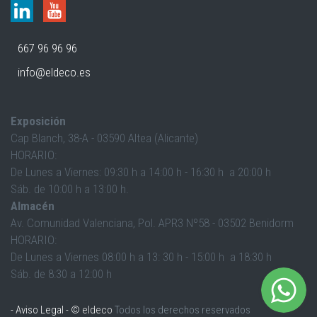
667 96 96 96
info@eldeco.es
Exposición
Cap Blanch, 38-A - 03590 Altea (Alicante)
HORARIO:
De Lunes a Viernes: 09:30 h a 14:00 h - 16:30 h a 20:00 h
Sáb. de 10:00 h a 13:00 h.
Almacén
Av. Comunidad Valenciana, Pol. APR3 Nº58 - 03502 Benidorm
HORARIO:
De Lunes a Viernes 08:00 h a 13: 30 h - 15:00 h a 18:30 h
Sáb. de 8:30 a 12:00 h
-
Aviso Legal
- © eldeco
Todos los derechos reservados