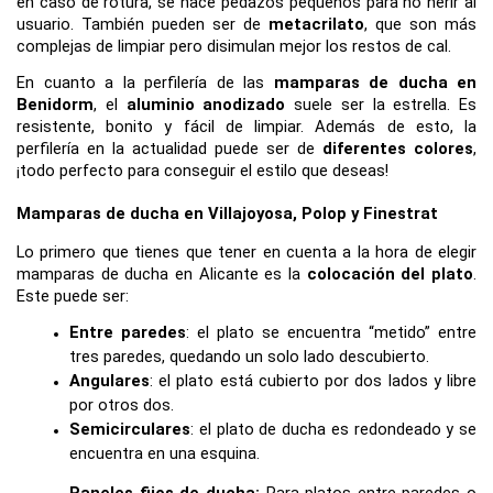
en caso de rotura, se hace pedazos pequeños para no herir al 
usuario. También pueden ser de 
metacrilato
, que son más 
complejas de limpiar pero disimulan mejor los restos de cal.
En cuanto a la perfilería de las 
mamparas de ducha en 
Benidorm
, el 
aluminio anodizado
 suele ser la estrella. Es 
resistente, bonito y fácil de limpiar. Además de esto, la 
perfilería en la actualidad puede ser de 
diferentes colores
, 
¡todo perfecto para conseguir el estilo que deseas!
Mamparas de ducha en Villajoyosa, Polop y Finestrat
Lo primero que tienes que tener en cuenta a la hora de elegir 
mamparas de ducha en Alicante es la 
colocación del plato
. 
Este puede ser:
Entre
paredes
: el plato se encuentra “metido” entre 
tres paredes, quedando un solo lado descubierto.
Angulares
: el plato está cubierto por dos lados y libre 
por otros dos.
Semicirculares
: el plato de ducha es redondeado y se 
encuentra en una esquina.
Paneles fijos de ducha: 
Para platos entre paredes o 