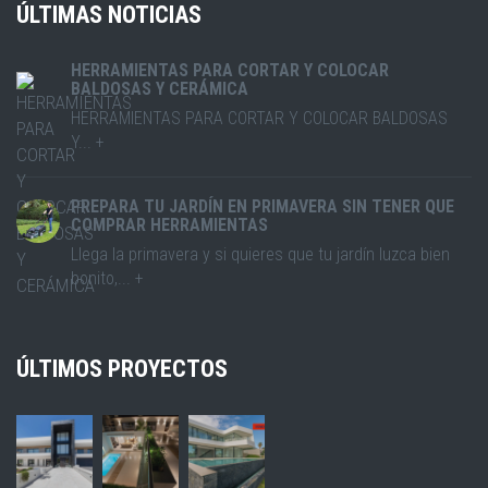
ÚLTIMAS NOTICIAS
HERRAMIENTAS PARA CORTAR Y COLOCAR
BALDOSAS Y CERÁMICA
HERRAMIENTAS PARA CORTAR Y COLOCAR BALDOSAS
Y... +
PREPARA TU JARDÍN EN PRIMAVERA SIN TENER QUE
COMPRAR HERRAMIENTAS
Llega la primavera y si quieres que tu jardín luzca bien
bonito,... +
ÚLTIMOS PROYECTOS